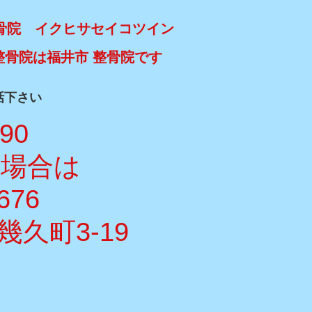
骨院 イクヒサセイコツイン
整骨院は福井市 整骨院です
話下さい
990
い場合は
676
久町3-19