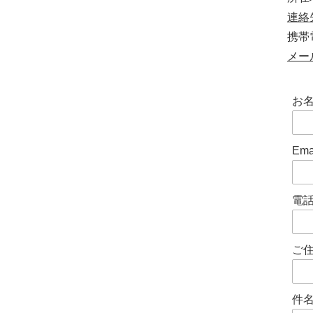
Contact us
連絡先
携帯電
メール
お
Ema
電
ご
件