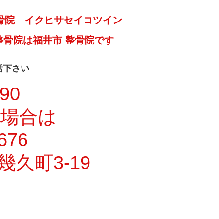
骨院 イクヒサセイコツイン
整骨院は福井市 整骨院です
話下さい
990
い場合は
676
久町3-19