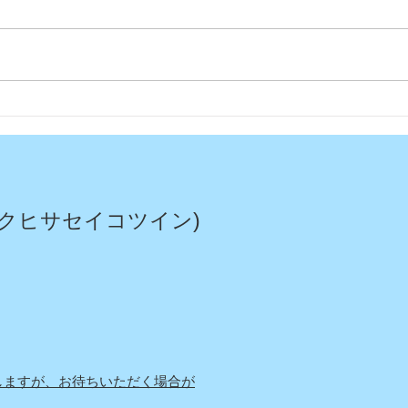
今日
今年もムスカリの花が綺麗に
咲いてくれました〜
クヒサセイコツイン)
しますが、お待ちいただく場合が