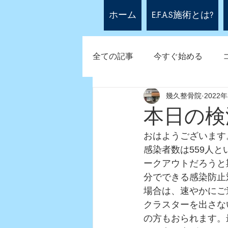
ホーム
E.F.A.S施術とは?
全ての記事
今すぐ始める
幾久整骨院
2022
本日の検
おはようございます
感染者数は559人
ークアウトだろうと
分でできる感染防止
場合は、速やかにご
クラスターを出さな
の方もおられます。