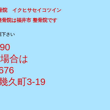
骨院 イクヒサセイコツイン
整骨院は福井市 整骨院です
話下さい
990
い場合は
676
久町3-19