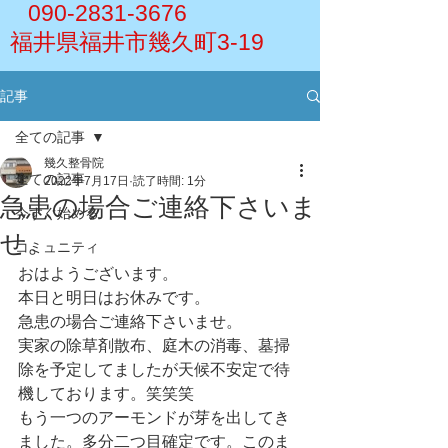
090-2831-3676
福井県福井市幾久町3-19
記事
全ての記事
幾久整骨院
全ての記事
2022年7月17日
読了時間: 1分
急患の場合ご連絡下さいま
今すぐ始める
せ。
コミュニティ
おはようございます。
本日と明日はお休みです。
急患の場合ご連絡下さいませ。
実家の除草剤散布、庭木の消毒、墓掃
除を予定してましたが天候不安定で待
機しております。笑笑笑
もう一つのアーモンドが芽を出してき
ました。多分二つ目確定です。このま