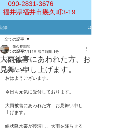
090-2831-3676
福井県福井市幾久町3-19
記事
全ての記事
幾久整骨院
全ての記事
2023年7月14日
読了時間: 1分
大雨被害にあわれた方、お
今すぐ始める
見舞い申し上げます。
コミュニティ
おはようございます。
今日も元気に受付しております。
大雨被害にあわれた方、お見舞い申し
上げます。
線状降水帯が停滞し、大雨を降らせる