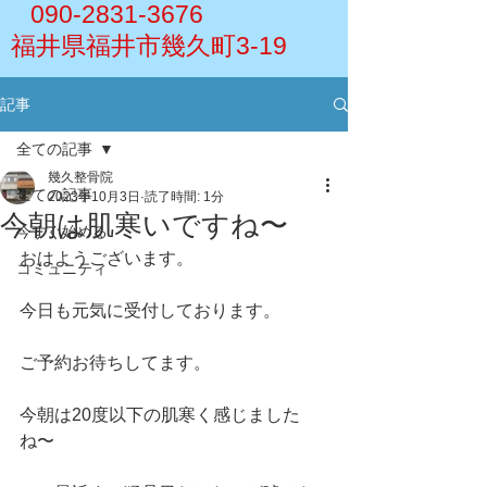
090-2831-3676
福井県福井市幾久町3-19
記事
全ての記事
幾久整骨院
全ての記事
2023年10月3日
読了時間: 1分
今朝は肌寒いですね〜
今すぐ始める
おはようございます。
コミュニティ
今日も元気に受付しております。
ご予約お待ちしてます。
今朝は20度以下の肌寒く感じました
ね〜