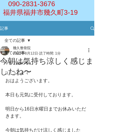
090-2831-3676
福井県福井市幾久町3-19
記事
全ての記事
幾久整骨院
全ての記事
2023年8月12日
読了時間: 1分
今朝は気持ち涼しく感じま
今すぐ始める
したね〜
コミュニティ
おはようございます。
本日も元気に受付しております。
明日から16日水曜日までお休みいただ
きます。
今朝は気持ちだけ涼しく感じました