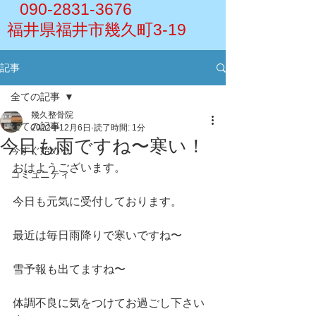
090-2831-3676
福井県福井市幾久町3-19
記事
全ての記事
幾久整骨院
全ての記事
2022年12月6日
読了時間: 1分
今日も雨ですね〜寒い！
今すぐ始める
おはようございます。
コミュニティ
今日も元気に受付しております。
最近は毎日雨降りで寒いですね〜
雪予報も出てますね〜
体調不良に気をつけてお過ごし下さい