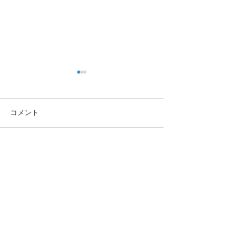
コメント
今日は寒いです
コメントを追加…
今年もムスカリの花が綺
麗に咲いてくれました〜
幾 久 整 骨 院(イク
ヒサセイコツイン)
【住所】福井県福井市幾久町3-19