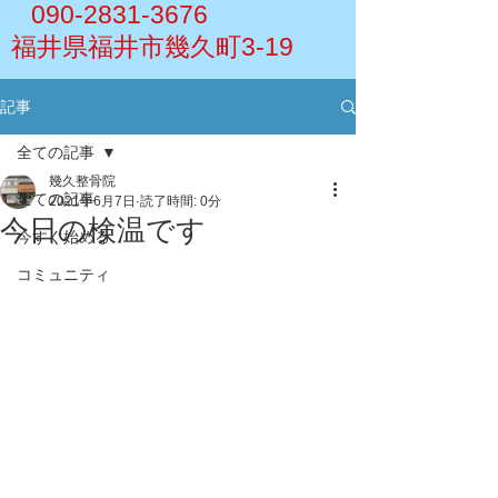
090-2831-3676
福井県福井市幾久町3-19
記事
全ての記事
幾久整骨院
全ての記事
2021年6月7日
読了時間: 0分
今日の検温です
今すぐ始める
コミュニティ