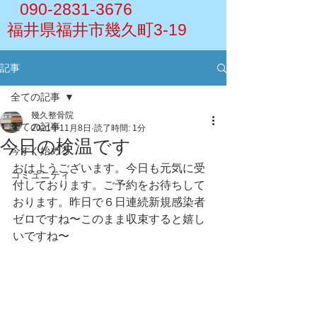
090-2831-3676
福井県福井市幾久町3-19
記事
全ての記事
幾久整骨院
全ての記事
2021年11月8日
読了時間: 1分
今日の検温です
今すぐ始める
おはようございます。今日も元気に受
コミュニティ
付しております。ご予約をお待ちして
おります。昨日で６日連続新規感染者
ゼロですね〜このまま収束すると嬉し
いですね〜