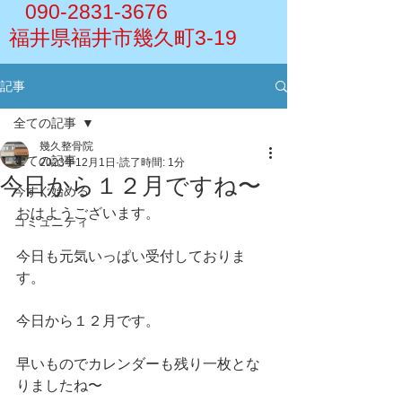
090-2831-3676
福井県福井市幾久町3-19
記事
全ての記事
幾久整骨院
全ての記事
2023年12月1日
読了時間: 1分
今日から１２月ですね〜
今すぐ始める
おはようございます。
コミュニティ
今日も元気いっぱい受付しておりま
す。
今日から１２月です。
早いものでカレンダーも残り一枚とな
りましたね〜