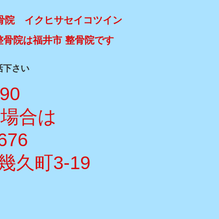
骨院 イクヒサセイコツイン
整骨院は福井市 整骨院です
話下さい
990
い場合は
676
久町3-19