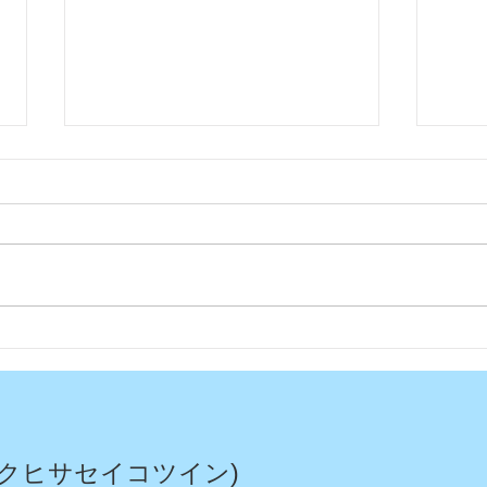
今日
今年もムスカリの花が綺麗に
咲いてくれました〜
クヒサセイコツイン)