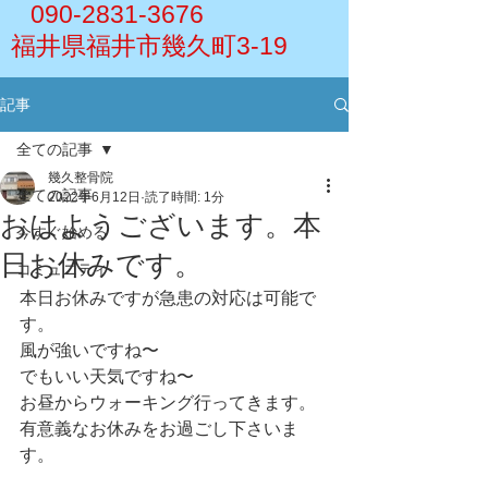
090-2831-3676
福井県福井市幾久町3-19
記事
全ての記事
幾久整骨院
全ての記事
2022年6月12日
読了時間: 1分
おはようございます。本
今すぐ始める
日お休みです。
コミュニティ
本日お休みですが急患の対応は可能で
す。
風が強いですね〜
でもいい天気ですね〜
お昼からウォーキング行ってきます。
有意義なお休みをお過ごし下さいま
す。