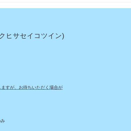
今年もムスカリの花が綺麗に
咲いてくれました〜
クヒサセイコツイン)
しますが、お待ちいただく場合が
み