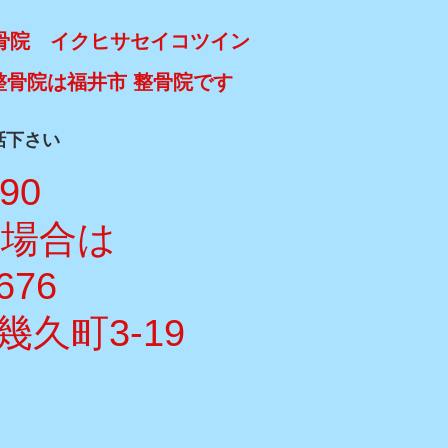
骨院 イクヒサセイコツイン
整骨院は福井市 整骨院です
話下さい
990
い場合は
676
久町3-19