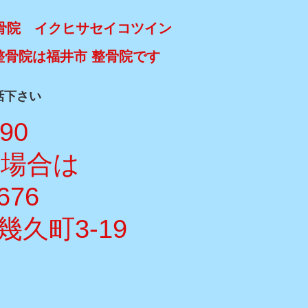
骨院 イクヒサセイコツイン
整骨院は福井市 整骨院です
話下さい
990
い場合は
676
久町3-19