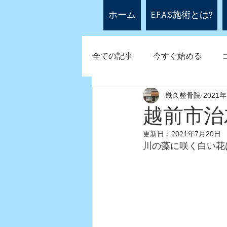
ホーム
E.F.A.S施術とは?
全ての記事
今すぐ始める
幾久整骨院
2021
越前市治
更新日：
2021年7月20日
川の藻に咲く白い花