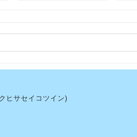
今日
今年もムスカリの花が綺麗に
咲いてくれました〜
クヒサセイコツイン)