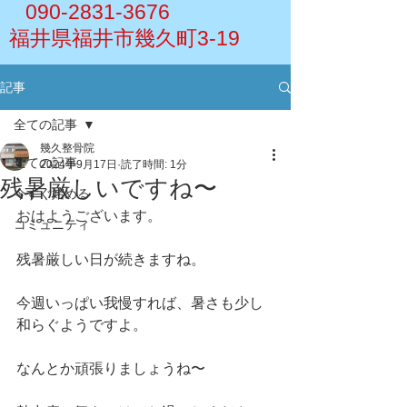
090-2831-3676
福井県福井市幾久町3-19
記事
全ての記事
幾久整骨院
全ての記事
2024年9月17日
読了時間: 1分
残暑厳しいですね〜
今すぐ始める
おはようございます。
コミュニティ
残暑厳しい日が続きますね。
今週いっぱい我慢すれば、暑さも少し
和らぐようですよ。
なんとか頑張りましょうね〜