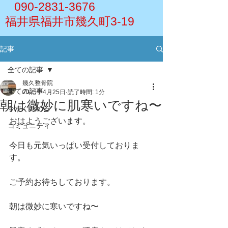
090-2831-3676
福井県福井市幾久町3-19
記事
全ての記事
幾久整骨院
全ての記事
2025年4月25日
読了時間: 1分
朝は微妙に肌寒いですね〜
今すぐ始める
おはようございます。
コミュニティ
今日も元気いっぱい受付しておりま
す。
ご予約お待ちしております。
朝は微妙に寒いですね〜