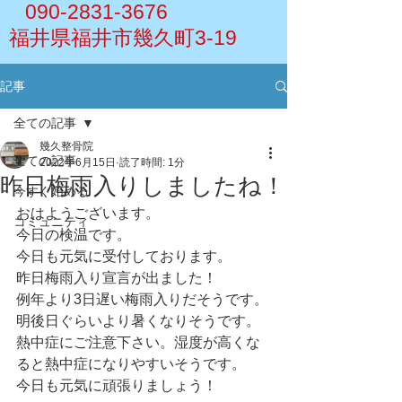
090-2831-3676
福井県福井市幾久町3-19
記事
全ての記事
幾久整骨院
全ての記事
2022年6月15日
読了時間: 1分
昨日梅雨入りしましたね！
今すぐ始める
おはようございます。
コミュニティ
今日の検温です。
今日も元気に受付しております。
昨日梅雨入り宣言が出ました！
例年より3日遅い梅雨入りだそうです。
明後日ぐらいより暑くなりそうです。
熱中症にご注意下さい。湿度が高くな
ると熱中症になりやすいそうです。
今日も元気に頑張りましょう！