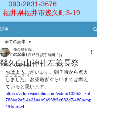
090-2831-3676
福井県福井市幾久町3-19
記事
全ての記事
幾久整骨院
全ての記事
2022年1月16日
読了時間: 1分
幾久白山神社左義長祭
今すぐ始める
おはようございます。朝７時から点火
コミュニティ
しました。お昼過ぎぐらいまでは燃え
ていると思います。
https://video.wixstatic.com/video/102fb8_7af
788ee2af14e21aeb9a968f1c682d7/480p/mp
4/file.mp4