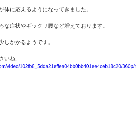
が体に応えるようになってきました。
ろな症状やギックリ腰など増えております。
少しかかるようです。
さいね。
ic.com/video/102fb8_5dda21effea04bb0bb401ee4ceb18c20/360p/