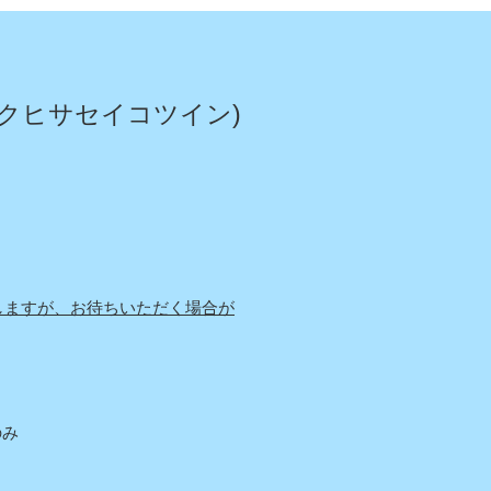
咲いてくれました〜
クヒサセイコツイン)
しますが、お待ちいただく場合が
み