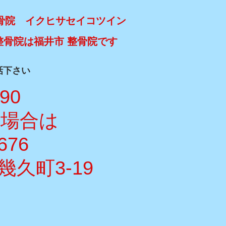
骨院 イクヒサセイコツイン
整骨院は福井市 整骨院です
話下さい
990
い場合は
676
久町3-19