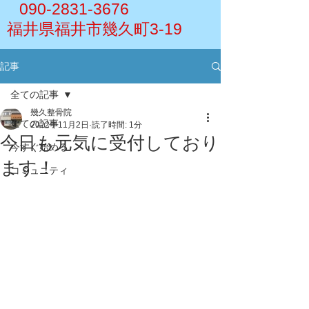
090-2831-3676
福井県福井市幾久町3-19
記事
全ての記事
幾久整骨院
全ての記事
2022年11月2日
読了時間: 1分
今日も元気に受付しており
今すぐ始める
ます！
コミュニティ