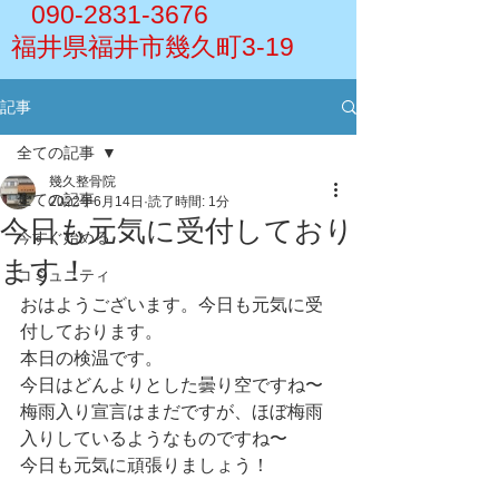
090-2831-3676
福井県福井市幾久町3-19
記事
全ての記事
幾久整骨院
全ての記事
2022年6月14日
読了時間: 1分
今日も元気に受付しており
今すぐ始める
ます！
コミュニティ
おはようございます。今日も元気に受
付しております。
本日の検温です。
今日はどんよりとした曇り空ですね〜
梅雨入り宣言はまだですが、ほぼ梅雨
入りしているようなものですね〜
今日も元気に頑張りましょう！