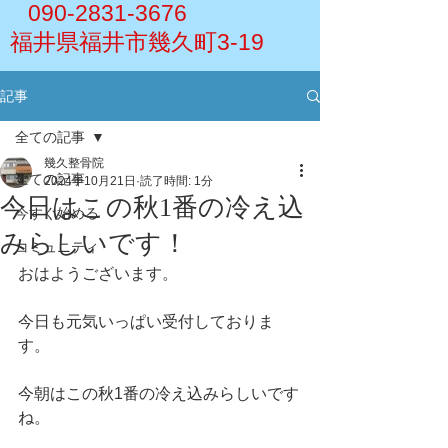
090-2831-3676
福井県福井市幾久町3-19
記事
全ての記事
幾久整骨院
全ての記事
2024年10月21日
読了時間: 1分
今日はこの秋1番の冷え込
今すぐ始める
みらしいです！
コミュニティ
おはようございます。
今日も元気いっぱい受付しておりま
す。
今朝はこの秋1番の冷え込みらしいです
ね。