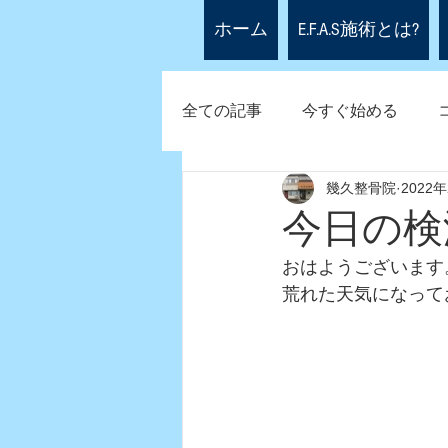
ホーム
E.F.A.S施術とは?
全ての記事
今すぐ始める
幾久整骨院
2022
今日の検
おはようございます
荒れた天気になって