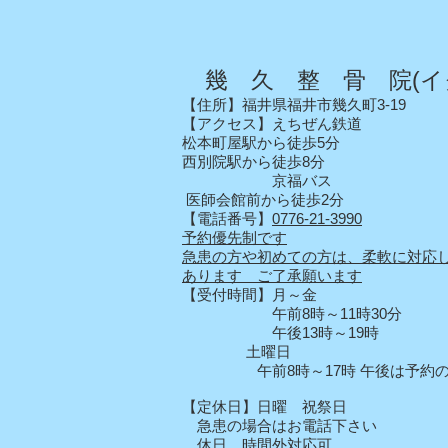
幾 久 整 骨 院(イ
【住所】福井県福井市幾久町3-19
【アクセス】えちぜん鉄道
松本町屋駅から徒歩5分
西別院駅から徒歩8分
京福バス
医師会館前から徒歩2分
【電話番号】
0776-21-3990
予約優先制です
急患の方や初めての方は、柔軟に対応
あります ご了承願います
【受付時間】月～金
午前8時～11時30分
午後13時～19時
土曜日
午前8時～17時 午後は予約の
【定休日】日曜 祝祭日
急患の場合はお電話下さい
休日 時間外対応可