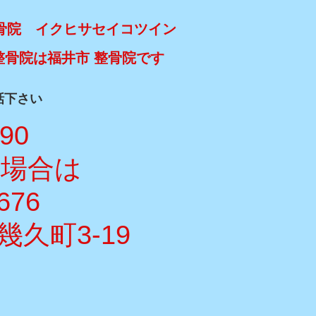
骨院 イクヒサセイコツイン
整骨院は福井市 整骨院です
話下さい
990
い場合は
676
久町3-19