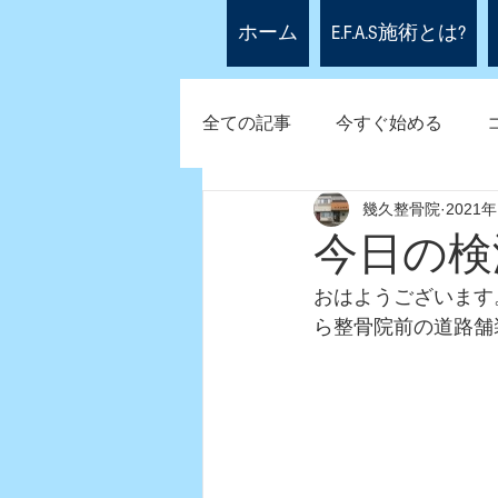
ホーム
E.F.A.S施術とは?
全ての記事
今すぐ始める
幾久整骨院
2021
今日の検
おはようございます
ら整骨院前の道路舗