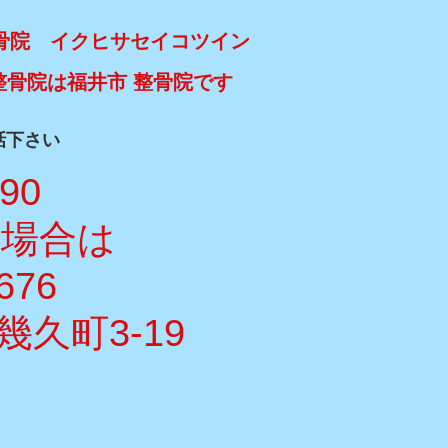
骨院 イクヒサセイコツイン
整骨院は福井市 整骨院です
話下さい
990
い場合は
676
久町3-19