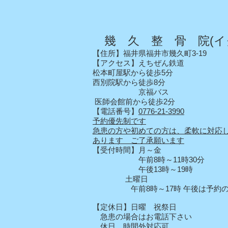
幾 久 整 骨 院(イ
【住所】福井県福井市幾久町3-19
【アクセス】えちぜん鉄道
松本町屋駅から徒歩5分
西別院駅から徒歩8分
京福バス
医師会館前から徒歩2分
【電話番号】
0776-21-3990
予約優先制です
急患の方や初めての方は、柔軟に対応
あります ご了承願います
【受付時間】月～金
午前8時～11時30分
午後13時～19時
土曜日
午前8時～17時 午後は予約の
【定休日】日曜 祝祭日
急患の場合はお電話下さい
休日 時間外対応可