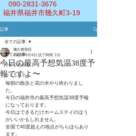
090-2831-3676
福井県福井市幾久町3-19
記事
全ての記事
幾久整骨院
全ての記事
2025年8月4日
読了時間: 1分
今日の最高予想気温38度予
今すぐ始める
報ですよ〜
コミュニティ
毎朝の散歩と花の水やり終わりまし
た。
今日の福井市の最高予想気温38度予報
になっております。
今日はできるだけホームステイのほう
がいいかもしれません。
全国で40度超えの地点がちらほらあり
ます。