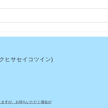
今日
今年もムスカリの花が綺麗に
咲いてくれました〜
クヒサセイコツイン)
しますが、お待ちいただく場合が