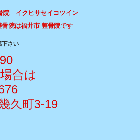
骨院 イクヒサセイコツイン
整骨院は福井市 整骨院です
話下さい
990
い場合は
676
久町3-19