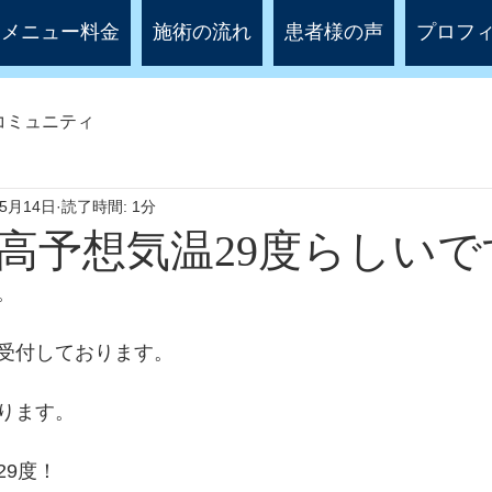
メニュー料金
施術の流れ
患者様の声
プロフ
コミュニティ
年5月14日
読了時間: 1分
高予想気温29度らしいで
。
受付しております。
ります。
29度！