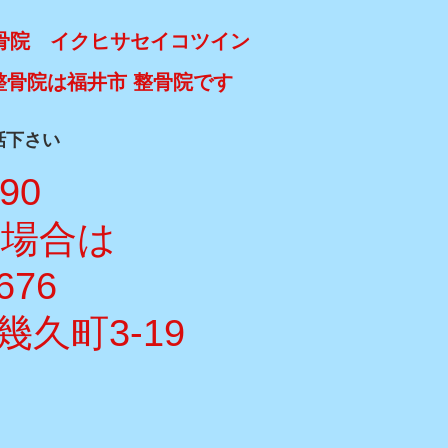
骨院 イクヒサセイコツイン
整骨院は福井市 整骨院です
話下さい
990
い場合は
676
久町3-19