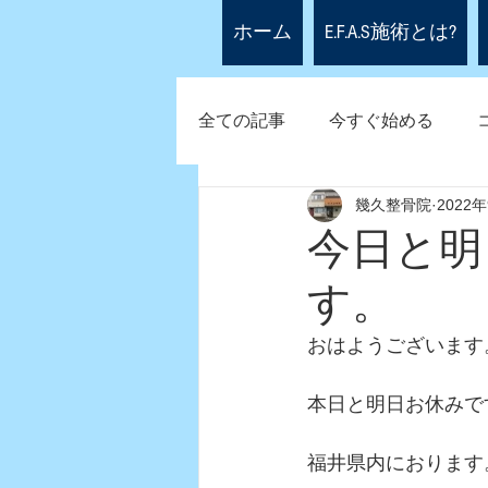
ホーム
E.F.A.S施術とは?
全ての記事
今すぐ始める
幾久整骨院
2022
今日と明
す。
おはようございます
本日と明日お休みで
福井県内におります