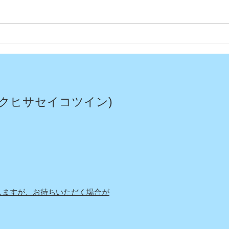
今日
今年もムスカリの花が綺麗に
咲いてくれました〜
クヒサセイコツイン)
しますが、お待ちいただく場合が