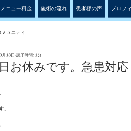
メニュー料金
施術の流れ
患者様の声
プロフ
コミュニティ
年9月18日
読了時間: 1分
日お休みです。急患対応
。
す。
。