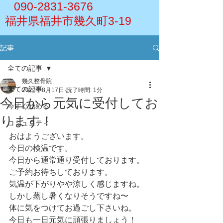
090-2831-3676
福井県福井市幾久町3-19
記事
全ての記事
幾久整骨院
全ての記事
2022年8月17日
読了時間: 1分
今日から元気に受付してお
今すぐ始める
ります！
コミュニティ
おはようございます。
今日の検温です。
今日から通常通り受付しております。
ご予約お待ちしております。
気温が下がりやや涼しく感じますね。
しかし蒸し暑くなりそうですね〜
体に気をつけてお過ごし下さいね。
今日も一日元気に頑張りましょう！