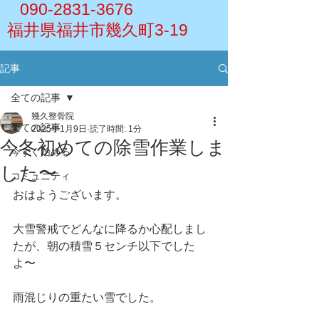
090-2831-3676
福井県福井市幾久町3-19
記事
全ての記事
幾久整骨院
全ての記事
2025年1月9日
読了時間: 1分
今冬初めての除雪作業しま
今すぐ始める
した〜
コミュニティ
おはようございます。
大雪警戒でどんなに降るか心配しまし
たが、朝の積雪５センチ以下でした
よ〜
雨混じりの重たい雪でした。