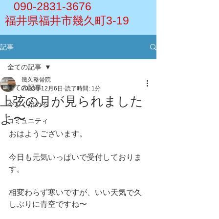
090-2831-3676
福井県福井市幾久町3-19
記事
全ての記事
幾久整骨院
全ての記事
2023年12月6日
読了時間: 1分
上弦の月が見られました
今すぐ始める
よ〜
コミュニティ
おはようございます。
今日も元気いっぱいで受付しておりま
す。
相変わらず寒いですが、いい天気で久
しぶりに青空ですね〜