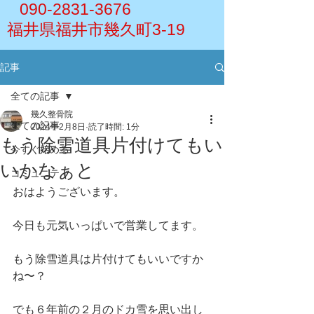
090-2831-3676
福井県福井市幾久町3-19
記事
全ての記事
幾久整骨院
全ての記事
2024年2月8日
読了時間: 1分
もう除雪道具片付けてもい
今すぐ始める
いかなぁと
コミュニティ
おはようございます。
今日も元気いっぱいで営業してます。
もう除雪道具は片付けてもいいですか
ね〜？
でも６年前の２月のドカ雪を思い出し