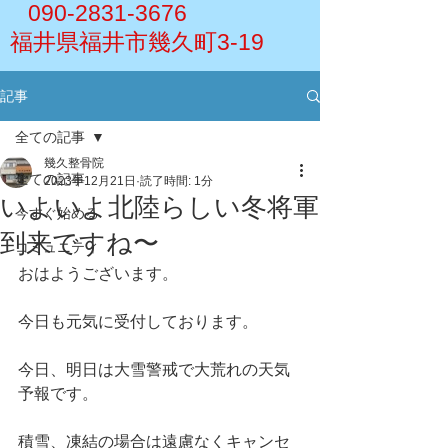
090-2831-3676
福井県福井市幾久町3-19
記事
全ての記事
幾久整骨院
全ての記事
2023年12月21日
読了時間: 1分
いよいよ北陸らしい冬将軍
今すぐ始める
到来ですね〜
コミュニティ
おはようございます。
今日も元気に受付しております。
今日、明日は大雪警戒で大荒れの天気
予報です。
積雪、凍結の場合は遠慮なくキャンセ